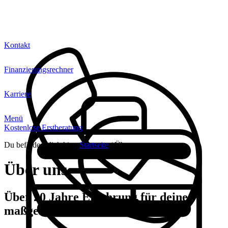
Kontakt
Finanzierungsrechner
Karriere
Menü
Kostenlose Erstberatung
Du befindest dich hier:
Startseite
/
Über uns
Über uns
Über 20 Jahre Erfahrung für deine
maßgeschneiderte Finanzierung