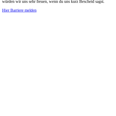
würden wir uns sehr freuen, wenn du uns kurz Bescheid sagst.
Hier Barriere melden
Impressum
Datenschutzerklärung
Datenschutz-Hinweise für Kunden
Barrierefreiheitserklärung
Leichte Sprache
Hinweisgebersystem
Cookie-Richtlinie
Impressum
Datenschutzerklärung
Datenschutz-Hinweise für Kunden
Barrierefreiheitserklärung
Leichte Sprache
Hinweisgebersystem
Cookie-Richtlinie