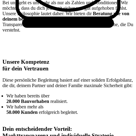
Bei uns geht es um mehr als nur als Zahlen und Konditionen. Wir
möchten, dass du dich jederzeit sicher und gut aufgehoben fühlst.
Unsere Philosophie lautet daher: Wir bieten dir
Beratung wie von
deinem besten Freund
. Das bedeutet für dich: ehrliche
Transparenz, absolute Verlässlichkeit und eine klare Sprache, die Du
verstehst.
Unsere Kompetenz
für dein Vertrauen
Diese persönliche Begleitung basiert auf einer soliden Erfolgsbilanz,
die dir, deinem Partner und deiner Familie maximale Sicherheit gibt:
Wir haben bereits über
20.000 Bauvorhaben
realisiert.
Wir haben mehr als
50.000 Kunden
erfolgreich begleitet.
Dein entscheidender Vorteil:
Markttransparenz und individuelle Strategie