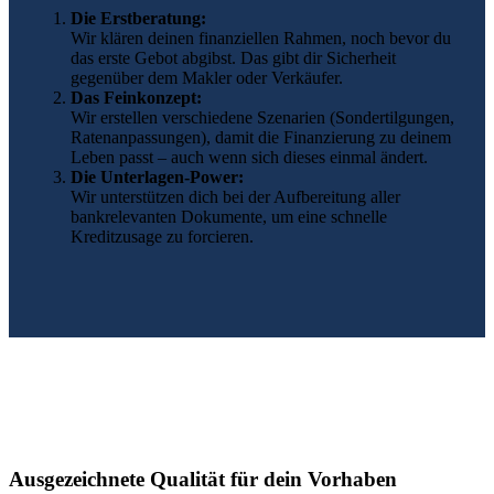
Die Erstberatung:
Wir klären deinen finanziellen Rahmen, noch bevor du
das erste Gebot abgibst. Das gibt dir Sicherheit
gegenüber dem Makler oder Verkäufer.
Das Feinkonzept:
Wir erstellen verschiedene Szenarien (Sondertilgungen,
Ratenanpassungen), damit die Finanzierung zu deinem
Leben passt – auch wenn sich dieses einmal ändert.
Die Unterlagen-Power:
Wir unterstützen dich bei der Aufbereitung aller
bankrelevanten Dokumente, um eine schnelle
Kreditzusage zu forcieren.
Ausgezeichnete Qualität für dein Vorhaben