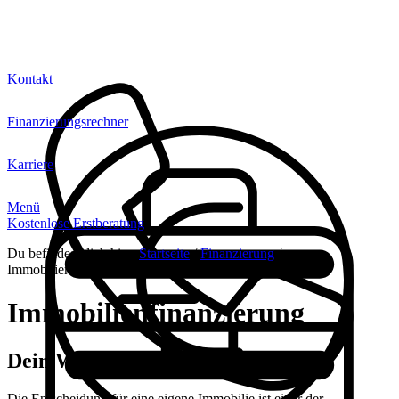
Kontakt
Finanzierungsrechner
Karriere
Menü
Kostenlose Erstberatung
Du befindest dich hier:
Startseite
/
Finanzierung
/
Immobilienfinanzierung
Immobilienfinanzierung
Dein Weg zur Traumimmobilie
Die Entscheidung für eine eigene Immobilie ist einer der