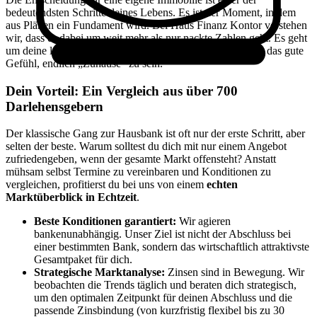
bedeutendsten Schritte deines Lebens. Es ist der Moment, in dem
aus Plänen ein Fundament wird. Bei Haus Finanz Kontor verstehen
wir, dass es dabei um weit mehr als nur nackte Zahlen geht. Es geht
um deine langfristige Sicherheit, deine Lebensqualität und das gute
Gefühl, endlich „Zuhause“ zu sein.
Dein Vorteil: Ein Vergleich aus über 700
Darlehensgebern
Der klassische Gang zur Hausbank ist oft nur der erste Schritt, aber
selten der beste. Warum solltest du dich mit nur einem Angebot
zufriedengeben, wenn der gesamte Markt offensteht? Anstatt
mühsam selbst Termine zu vereinbaren und Konditionen zu
vergleichen, profitierst du bei uns von einem
echten
Marktüberblick in Echtzeit
.
Beste Konditionen garantiert:
Wir agieren
bankenunabhängig. Unser Ziel ist nicht der Abschluss bei
einer bestimmten Bank, sondern das wirtschaftlich attraktivste
Gesamtpaket für dich.
Strategische Marktanalyse:
Zinsen sind in Bewegung. Wir
beobachten die Trends täglich und beraten dich strategisch,
um den optimalen Zeitpunkt für deinen Abschluss und die
passende Zinsbindung (von kurzfristig flexibel bis zu 30