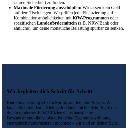
Jahren Sicherheit) zu finden.
Maximale Förderung ausschöpfen:
Wir lassen kein Geld
auf dem Tisch liegen. Wir prüfen jede Finanzierung auf
Kombinationsmöglichkeiten mit
KfW-Programmen
oder
spezifischen
Landesfördermitteln
(z.B. NRW.Bank oder
ähnliche), um deine monatliche Belastung spürbar zu senken.
Wir begleiten dich Schritt für Schritt
Eine Finanzierung ist kein Sprint, sondern ein Prozess. Wir
lassen dich mit dem „Kleingedruckten“ nicht allein. Egal, ob
du ein modernes KfW-Effizienzhaus baust, eine
Bestandsimmobilie kaufst oder deine Eigentumswohnung
energetisch modernisieren möchtest – wir sind an deiner Seite.